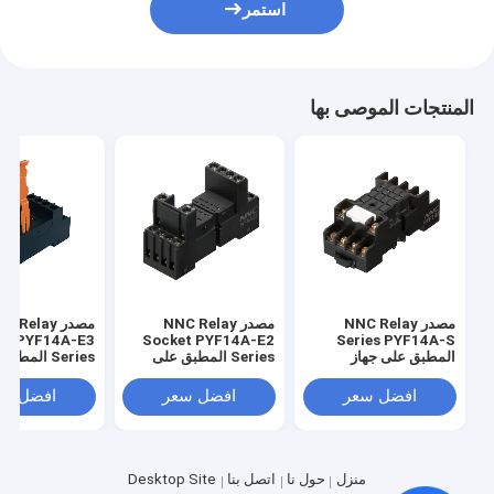
استمر
المنتجات الموصى بها
مصدر NNC Relay
مصدر NNC Relay
مصدر  Relay
et PYF14A-E3
Socket PYF14A-E2
Series PYF14A-S
المطبق على جهاز
Series المطبق على
Series المط
HHC68B/MY4/JQX-
جهاز
جهاز
8B/MY4/JQX-
HHC68B/MY4/JQX-
18F/HH54P Relay
افضل سعر
افضل سعر
افضل سع
/HH54P Relay
18F/HH54P Relay
منزل
حول نا
اتصل بنا
Desktop Site