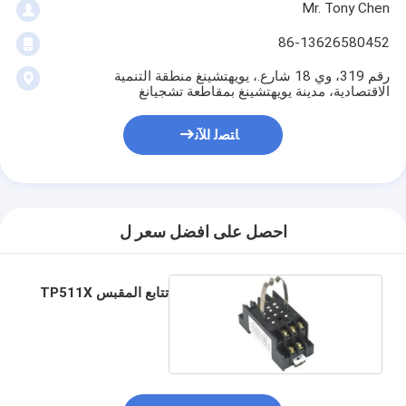
Mr. Tony Chen
86-13626580452
رقم 319، وي 18 شارع.، يويهتشينغ منطقة التنمية
الاقتصادية، مدينة يويهتشينغ بمقاطعة تشجيانغ
ﺎﺘﺼﻟ ﺍﻶﻧ
احصل على افضل سعر ل
تتابع المقبس TP511X