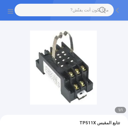
1
/
1
تتابع المقبس TP511X