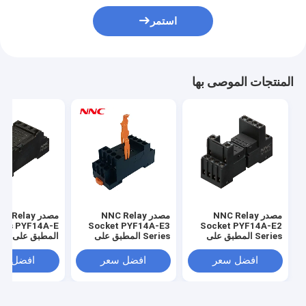
استمر
المنتجات الموصى بها
مصدر NNC Relay
مصدر NNC Relay
مصدر  Relay
ries PYF14A-E
Socket PYF14A-E3
Socket PYF14A-E2
Series المطبق على
Series المطبق على
المطبق على جها
جهاز
جهاز
8B/MY4/JQX-
/HH54P Relay
HHC68B/MY4/JQX-
HHC68B/MY4/JQX-
افضل سعر
افضل سعر
افضل سع
18F/HH54P Relay
18F/HH54P Relay