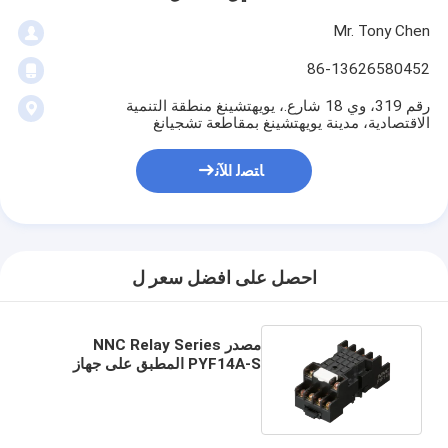
Mr. Tony Chen
86-13626580452
رقم 319، وي 18 شارع.، يويهتشينغ منطقة التنمية
الاقتصادية، مدينة يويهتشينغ بمقاطعة تشجيانغ
ﺎﺘﺼﻟ ﺍﻶﻧ
احصل على افضل سعر ل
مصدر NNC Relay Series
PYF14A-S المطبق على جهاز
HHC68B/MY4/JQX-
18F/HH54P Relay