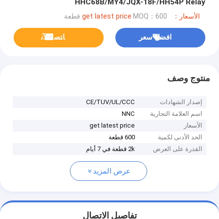
HHC68B/MY4/JQX-18F/HH54P Relay
الأسعار：get latest price
MOQ：600 قطعة
افضل سعر
ﺎﺘﺼﻟ ﺍﻶﻧ
منتوج وصف
إصدار الشهادات
CE/TUV/UL/CCC
اسم العلامة التجارية
NNC
الأسعار
get latest price
الحد الأدنى لكمية
600 قطعة
القدرة على العرض
2k قطعة في 7 أيام
عرض المزيد
تفاصيل الاتصال