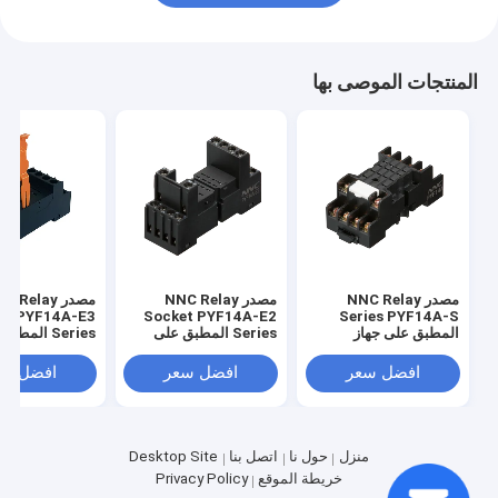
المنتجات الموصى بها
مصدر NNC Relay
مصدر NNC Relay
مصدر  Relay
et PYF14A-E3
Socket PYF14A-E2
Series PYF14A-S
المطبق على جهاز
Series المطبق على
Series المط
HHC68B/MY4/JQX-
جهاز
جهاز
8B/MY4/JQX-
HHC68B/MY4/JQX-
18F/HH54P Relay
افضل سعر
افضل سعر
افضل سع
/HH54P Relay
18F/HH54P Relay
منزل
حول نا
اتصل بنا
Desktop Site
خريطة الموقع
Privacy Policy