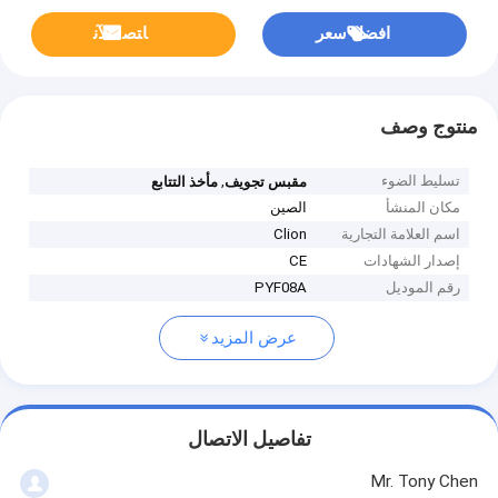
افضل سعر
ﺎﺘﺼﻟ ﺍﻶﻧ
منتوج وصف
تسليط الضوء
,
مقبس تجويف
مأخذ التتابع
مكان المنشأ
الصين
اسم العلامة التجارية
Clion
إصدار الشهادات
CE
رقم الموديل
PYF08A
عرض المزيد
تفاصيل الاتصال
Mr. Tony Chen