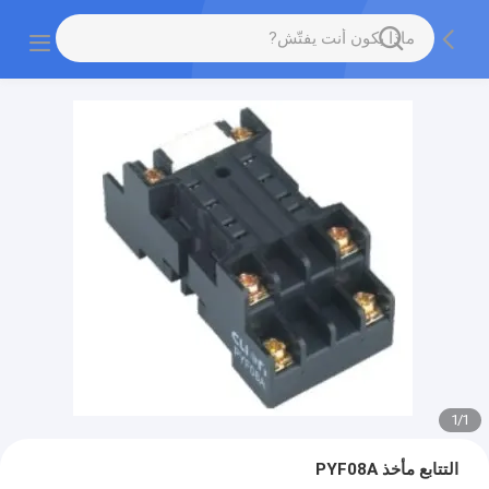
1
/
1
التتابع مأخذ PYF08A