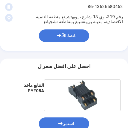
86-13626580452
رقم 319، وي 18 شارع.، يويهتشينغ منطقة التنمية
الاقتصادية، مدينة يويهتشينغ بمقاطعة تشجيانغ
ﺎﺘﺼﻟ ﺍﻶﻧ
احصل على افضل سعر ل
التتابع مأخذ
PYF08A
استمر