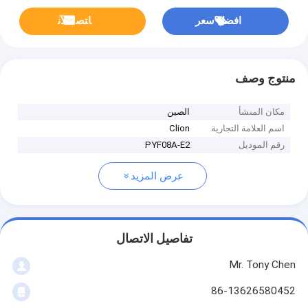
افضل سعر
ﺎﺘﺼﻟ ﺍﻶﻧ
منتوج وصف
مكان المنشأ
الصين
اسم العلامة التجارية
Clion
رقم الموديل
PYF08A-E2
عرض المزيد
تفاصيل الاتصال
Mr. Tony Chen
86-13626580452