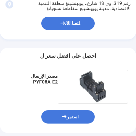
رقم 319، وي 18 شارع.، يويهتشينغ منطقة التنمية
الاقتصادية، مدينة يويهتشينغ بمقاطعة تشجيانغ
ﺎﺘﺼﻟ ﺍﻶﻧ
احصل على افضل سعر ل
مصدر الإرسال
PYF08A-E2
استمر