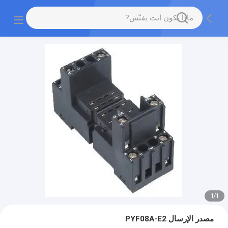
1
/
1
مصدر الإرسال PYF08A-E2