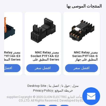
المنتجات الموصى بها
مصدر NNC Relay
مصدر NNC Relay
مصدر  Relay
et PYF14A-E3
Socket PYF14A-E2
Series PYF14A-S
المطبق على جهاز
Series المطبق على
Series المط
HHC68B/MY4/JQX-
جهاز
جهاز
8B/MY4/JQX-
HHC68B/MY4/JQX-
18F/HH54P Relay
افضل سعر
افضل سعر
افضل سع
/HH54P Relay
18F/HH54P Relay
منزل
حول نا
اتصل بنا
Desktop Site
خريطة الموقع
Privacy Policy
China مأخذ، ومأخذ التتابع
supplier.Copyright © 2025 CLION ELECTRIC
CO.,LTD. All Rights Reserved. Developed by
ECER