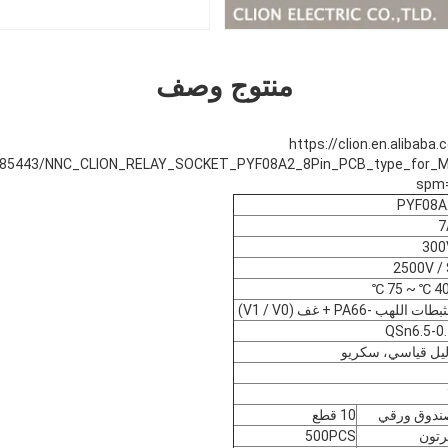
منتوج وصف
https://clion.en.alibab
spm=
PYF08A
7
300
2500V /
طات اللهب -PA66 + غف (V1 / V0)
QSn6.5-0.
يل قياسي، سكريو
ندوق ورقي
10 قطع
رتون
500PCS