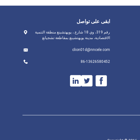
ابقى على تواصل
رقم 319، وي 18 شارع.، يويهتشينغ منطقة التنمية
الاقتصادية، مدينة يويهتشينغ بمقاطعة تشجيانغ
clion01d@nncele.com
86-13626580452