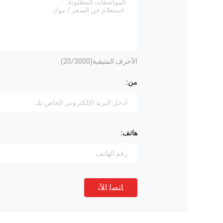
الأحرف المتبقية(
/3000)
20
من:
هاتف:
ﺎﺘﺼﻟ ﺍﻶﻧ