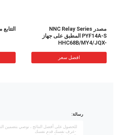
مصدر NNC Relay Series
التتابع مأخذ
PYF14A-S المطبق على جهاز
HHC68B/MY4/JQX-
18F/HH54P Relay
افضل سعر
رسالة: