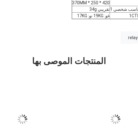
420 * 250 * 370MM
اسب شخصي 1
تقريبي 34g
1CT
غو: 19KG نو: 17KG
rela
المنتجات الموصى بها