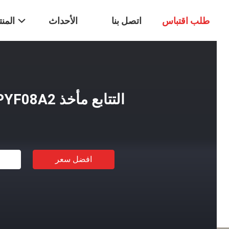
طلب اقتباس
اتصل بنا
الأحداث
المن
التتابع مأخذ PYF08A2
افضل سعر