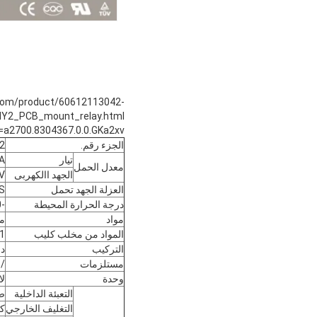
a.com/product/60612113042-
a2700.8304367.0.0.GKa2xv
الجزء رقم.
2
تيار
A
معدل الحمل
الجهد االكهربى
V
العزلة الجهد تحمل
 S
درجة الحرارة المحيطة
-40 ℃ ~ 75 ℃
مواد
مثب
المواد من مخلب كليب
1
التركيب
دل
مستلزمات
/
وحدة
لا
التعبئة الداخلية
ص
التغليف الخارجي
ك