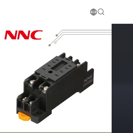
منزل
/
المنتجات
/
مقبس التتابع
/
التتابع مأخذ PYF08A2