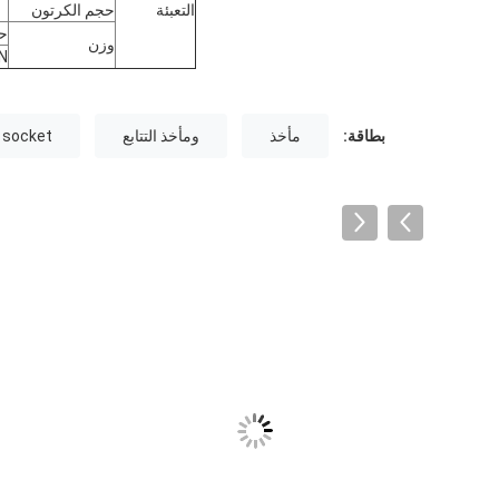
التعبئة
حجم الكرتون
ح
وزن
N
بطاقة:
مأخذ
ومأخذ التتابع
y socket