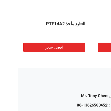
التتابع مأخذ PTF14A2
مأخذ تتابع 
افضل سعر
:
Mr. Tony Chen
 :
86-13626580452