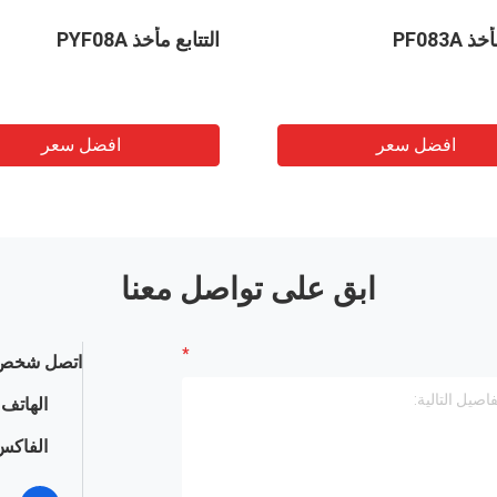
 PF083A
التتابع مأخذ PYF08A
افضل سعر
افضل سعر
ابق على تواصل معنا
اتصل شخص 
الهاتف :
الفاكس