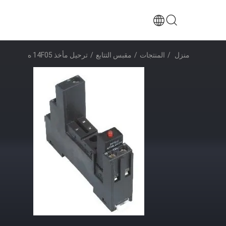
منزل
/
المنتجات
/
مقبس التتابع
/
ترحيل مأخذ 14F05 ه