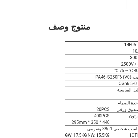
منتوج وصف
14F05-
10
300
2500V /
PA46-S250F6 (V)
QSn6.5-0.
يل القياسية
دة الصمام
ندوق ورقي
20PCS
رتون
400PCS
440 * 350 * 295mm
اسب شخصي 1
38g وتقريبي
GW: 17.5KG NW: 15.5KG
1CT