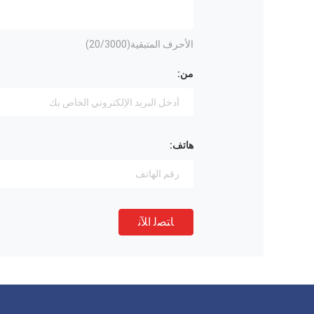
الأحرف المتبقية(
/3000)
20
من:
هاتف:
ﺎﺘﺼﻟ ﺍﻶﻧ