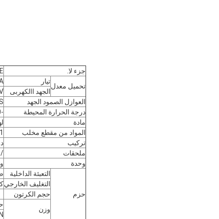
جزء لا.
E
تيار
A
تحميل معدل
الجهد االكهربى
V
العوازل الصمود الجهد
 S
درجة الحرارة المحيطة
-40 ℃ ~ 75 ℃
مادة
لهب-0
المواد من مقطع مخلب
1
تركيب
دل
ملحقات
/
وحدة
وح
التعبئة الداخلية
ص
التغليف الخارجي
ك
حزم
حجم الكرتون
ح
وزن
N