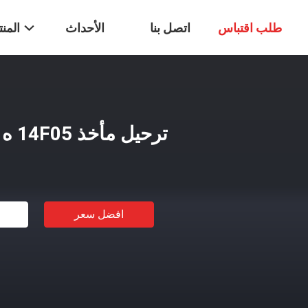
طلب اقتباس
اتصل بنا
الأحداث
المن
ترحيل مأخذ 14F05 ه
افضل سعر