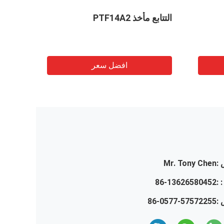
التتابع مأخذ PTF14A2
مأخذ تتابع 
افضل سعر
:
Mr. Tony Chen
 :
86-13626580452
 :
86-0577-57572255