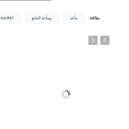
بطاقة:
مأخذ
ومأخذ التتابع
y socket