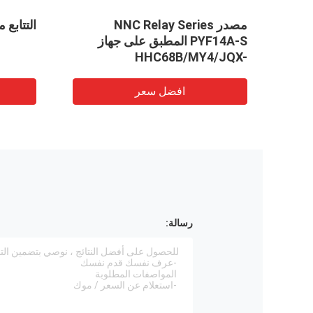
مصدر NNC Relay Series
التتابع مأخذ
PYF14A-S المطبق على جهاز
HHC68B/MY4/JQX-
18F/HH54P Relay
افضل سعر
رسالة: