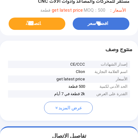
مستقر للمحركات والمصاعد وأدوات الآلات CNC
الأسعار：get latest price
MOQ：500 قطعة
افضل سعر
ﺎﺘﺼﻟ ﺍﻶﻧ
منتوج وصف
إصدار الشهادات
CE/CCC
اسم العلامة التجارية
Clion
الأسعار
get latest price
الحد الأدنى لكمية
500 قطعة
القدرة على العرض
2k قطعة في 7 أيام
عرض المزيد
تفاصيل الاتصال