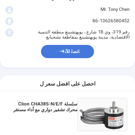
Mr. Tony Chen
86-13626580452
رقم 319، وي 18 شارع.، يويهتشينغ منطقة التنمية
الاقتصادية، مدينة يويهتشينغ بمقاطعة تشجيانغ
ﺎﺘﺼﻟ ﺍﻶﻧ
احصل على افضل سعر ل
سلسلة Clion CHA38S-N/E/F
محرك تشفير دواري مع أداء مستقر
للمحركات والمصاعد وأدوات الآلات
CNC