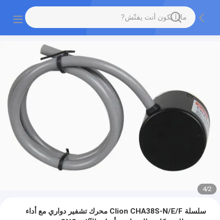
4
/
2
سلسلة Clion CHA38S-N/E/F محرك تشفير دواري مع أداء