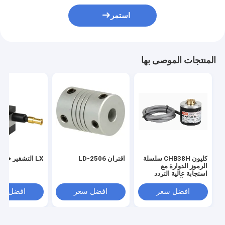
استمر
المنتجات الموصى بها
كليون CHB38H سلسلة
اقتران LD-2506
LX التشفير خط
الرموز الدوارة مع
استجابة عالية التردد
والقرار للآلات الحجرية
ومجالات الأتمتة
افضل سعر
افضل سعر
افضل سع