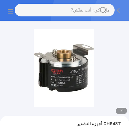
1
/
1
CHB48T أجهزة التشفير