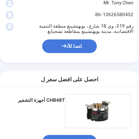
Mr. Tony Chen
86-13626580452
رقم 319، وي 18 شارع.، يويهتشينغ منطقة التنمية
الاقتصادية، مدينة يويهتشينغ بمقاطعة تشجيانغ
ﺎﺘﺼﻟ ﺍﻶﻧ
احصل على افضل سعر ل
CHB48T أجهزة التشفير