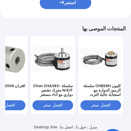
استمر
المنتجات الموصى بها
كليون CHB38H سلسلة
سلسلة Clion CHA38S-
اقتران LD-2506
الرموز الدوارة مع
N/E/F محرك تشفير
استجابة عالية التردد
دواري مع أداء مستقر
والقرار للآلات الحجرية
للمحركات والمصاعد
ومجالات الأتمتة
وأدوات الآلات CNC
افضل سعر
افضل سعر
افضل سع
منزل
حول نا
اتصل بنا
Desktop Site