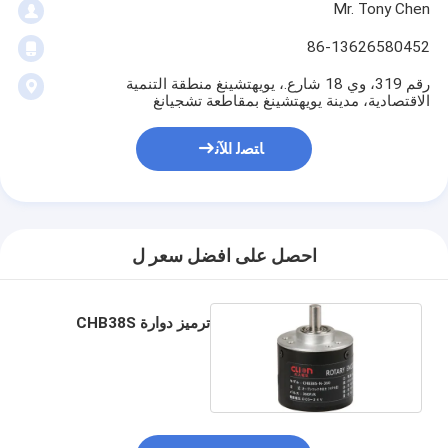
Mr. Tony Chen
86-13626580452
رقم 319، وي 18 شارع.، يويهتشينغ منطقة التنمية
الاقتصادية، مدينة يويهتشينغ بمقاطعة تشجيانغ
ﺎﺘﺼﻟ ﺍﻶﻧ
احصل على افضل سعر ل
ترميز دوارة CHB38S