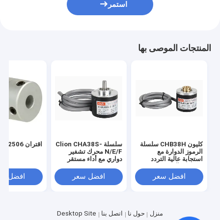
استمر
المنتجات الموصى بها
كليون CHB38H سلسلة
سلسلة Clion CHA38S-
اقتران LD-2506
الرموز الدوارة مع
N/E/F محرك تشفير
استجابة عالية التردد
دواري مع أداء مستقر
والقرار للآلات الحجرية
للمحركات والمصاعد
ومجالات الأتمتة
وأدوات الآلات CNC
افضل سعر
افضل سعر
افضل سع
منزل
حول نا
اتصل بنا
Desktop Site