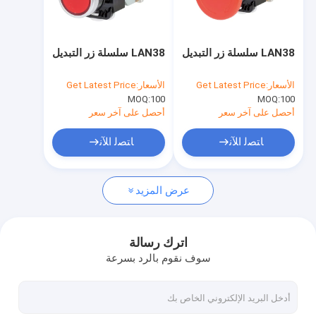
جولة في المعمل
ضبط الجودة
LAN38 سلسلة زر التبديل
LAN38 سلسلة زر التبديل
اتصل بنا
الأسعار:
Get Latest Price
الأسعار:
Get Latest Price
MOQ:
100
MOQ:
100
أخبار
أحصل على آخر سعر
أحصل على آخر سعر
جميع القضايا
ﺎﺘﺼﻟ ﺍﻶﻧ
ﺎﺘﺼﻟ ﺍﻶﻧ
طلب اقتباس
عرض المزيد
تتابع ثنائي الفينيل متعدد الكلور
اترك رسالة
سوف نقوم بالرد بسرعة
ترحيل الحالة الصلبة
مرحل التحكم الصناعي