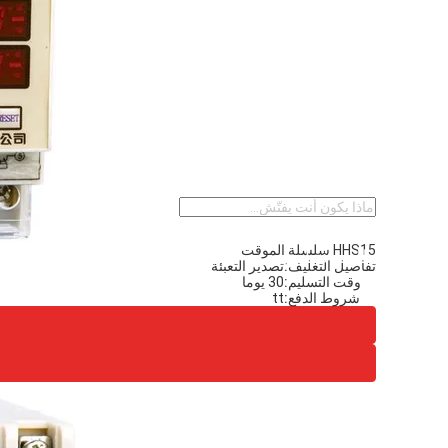
أخبار
اتصل بنا
描
述
HHS15 سلسلة الموقت
طلب اقتباس
تفاصيل التغليف:
تصدير التعبئة
وقت التسليم:
30 يوما
شروط الدفع:
tt