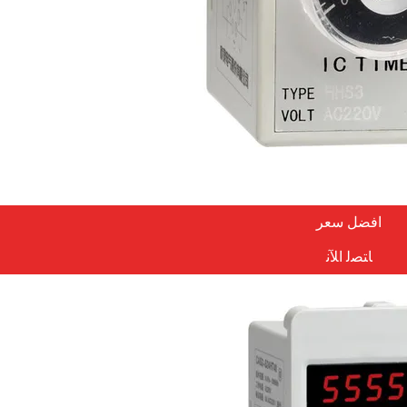
افضل سعر
ﺎﺘﺼﻟ ﺍﻶﻧ