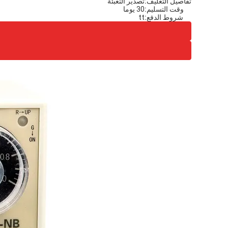
تفاصيل التغليف:
تصدير التعبئة
وقت التسليم:
30 يوما
شروط الدفع:
tt