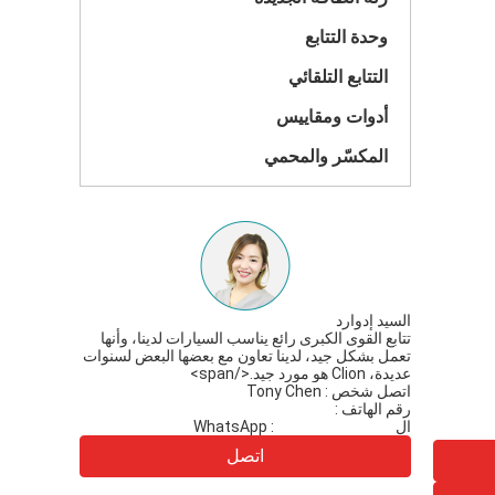
وحدة التتابع
التتابع التلقائي
أدوات ومقاييس
المكسّر والمحمي
السيد إدوارد
السيد سيرجي
ع ثنائي
تتابع القوى الكبرى رائع يناسب السيارات لدينا، وأنها
هرومغناطيسي
تعمل بشكل جيد، لدينا تعاون مع بعضها البعض لسنوات
المورد قوي، 
عديدة، Clion هو مورد جيد.</span>
اتصل شخص :
Tony Chen
رقم الهاتف :
86-13626580452
ال WhatsApp :
8613626580452
اتصل