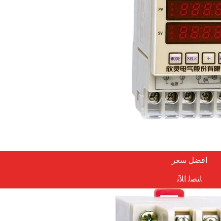
افضل سعر
ﺎﺘﺼﻟ ﺍﻶﻧ