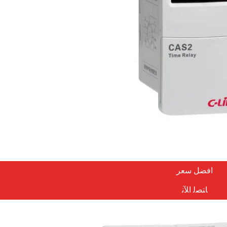
افضل سعر
ﺎﺘﺼﻟ ﺍﻶﻧ