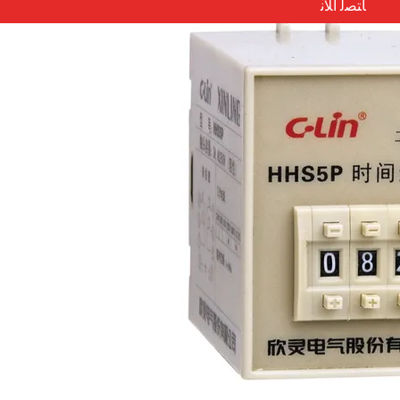
ﺎﺘﺼﻟ ﺍﻶﻧ