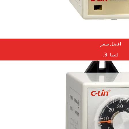
افضل سعر
ﺎﺘﺼﻟ ﺍﻶﻧ