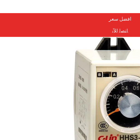
افضل سعر
ﺎﺘﺼﻟ ﺍﻶﻧ