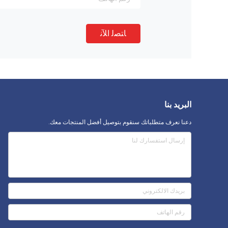
ﺎﺘﺼﻟ ﺍﻶﻧ
البريد بنا
دعنا نعرف متطلباتك سنقوم بتوصيل أفضل المنتجات معك.