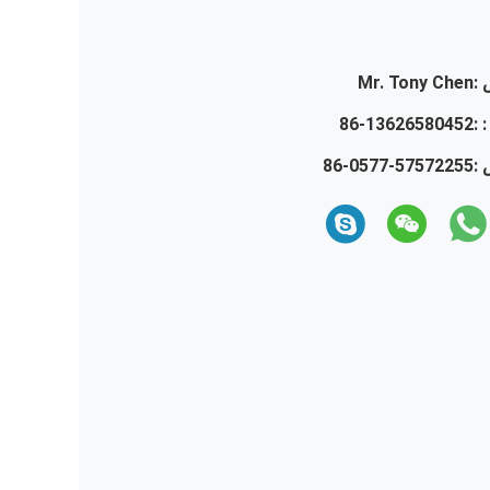
:
Mr. Tony Chen
 :
86-13626580452
 :
86-0577-57572255