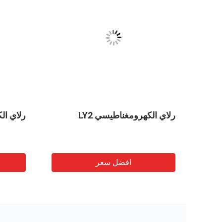
مصغّر
رلاي الكهرومغناطيسي LY2
رلاي الك
30A 40A NNC67E T90 ((JQX-
افضل سعر