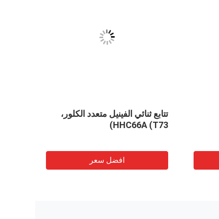
تتابع ثنائي الفينيل متعدد الكلور،
-15F)
HHC66A (T73)
2v 24v
افضل سعر