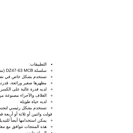
التطبيقات:
سلسلة DZ47-63 MCB (مقطع دائرة مصغرة) مناسبة بشكل رئيسي لتجنب الإفراط في الحمل والدائرة القصيرة
تستخدم بشكل خاص في نظام ا
مظهرها صغير ورائعة، قدرته
لديه قدرة عالية على الكسر
الغلاف والأجزاء مصنوعة من 
لديه حياة طويلة
فولت واثنين أو ثلاثة أو أربعة قطب 400 فولت ا
يمكن استخدامها أيضاً للتبدي
هذه المنتجات تتوافق مع معايير 963.1
المواصفات: