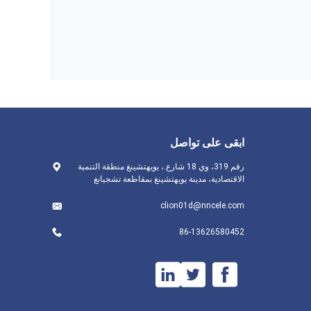
ابقى على تواصل
رقم 319، وي 18 شارع.، يويهتشينغ منطقة التنمية
الاقتصادية، مدينة يويهتشينغ بمقاطعة تشجيانغ
clion01d@nncele.com
86-13626580452