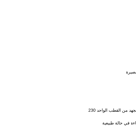
تستخدم بشكل رئيسي لتجنب الإفراط في الحمل والدائرة الداخلية القصيرة من التيار المتردد 50/60 هرتز الجهد من القطب الواحد 230
اءة في حالة طبيعية