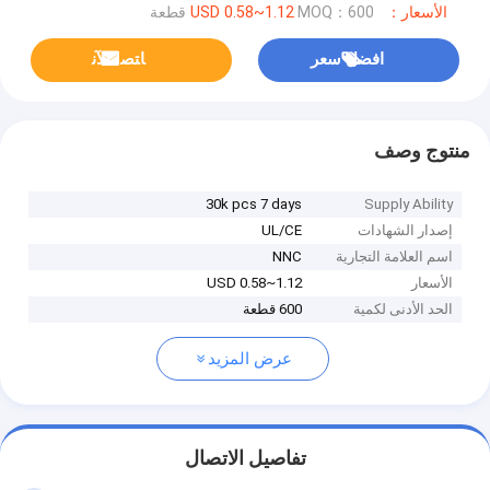
الأسعار：USD 0.58~1.12
MOQ：600 قطعة
افضل سعر
ﺎﺘﺼﻟ ﺍﻶﻧ
منتوج وصف
30k pcs 7 days
Supply Ability
إصدار الشهادات
UL/CE
اسم العلامة التجارية
NNC
الأسعار
USD 0.58~1.12
الحد الأدنى لكمية
600 قطعة
عرض المزيد
تفاصيل الاتصال