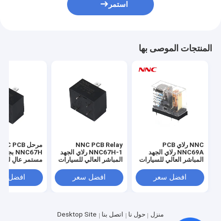
استمر
المنتجات الموصى بها
NNC رلاي PCB
NNC PCB Relay
مرحل NC PCB
NNC69A رلاي الجهد
NNC67H-1 رلاي الجهد
NNC67H بجهد
المباشر العالي للسيارات
المباشر العالي للسيارات
مستمر عالٍ لشا
شحن كومة الطاقة
شحن كومة الطاقة
السيارة وكومة 
الشمسية
الشمسية
الطاقة الشمسية
افضل سعر
افضل سعر
افضل سع
منزل
حول نا
اتصل بنا
Desktop Site