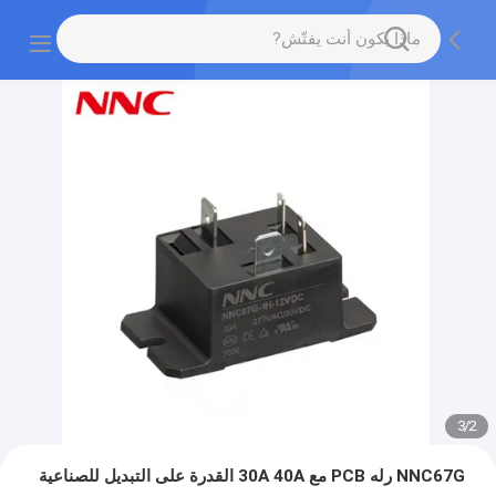
3
/
2
NNC67G رله PCB مع 30A 40A القدرة على التبديل للصناعية