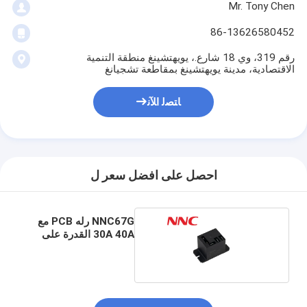
Mr. Tony Chen
86-13626580452
رقم 319، وي 18 شارع.، يويهتشينغ منطقة التنمية
الاقتصادية، مدينة يويهتشينغ بمقاطعة تشجيانغ
ﺎﺘﺼﻟ ﺍﻶﻧ
احصل على افضل سعر ل
NNC67G رله PCB مع
30A 40A القدرة على
التبديل للصناعية