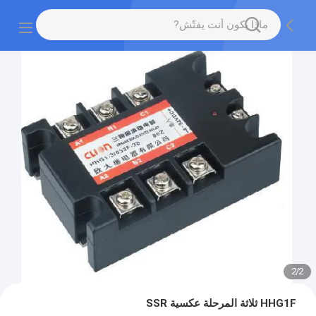
2
/
2
HHG1F ثلاثة المرحلة عكسية SSR