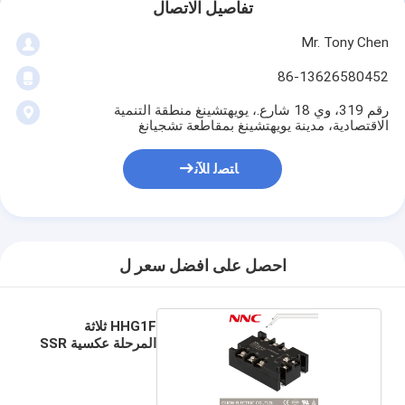
تفاصيل الاتصال
Mr. Tony Chen
86-13626580452
رقم 319، وي 18 شارع.، يويهتشينغ منطقة التنمية
الاقتصادية، مدينة يويهتشينغ بمقاطعة تشجيانغ
ﺎﺘﺼﻟ ﺍﻶﻧ
احصل على افضل سعر ل
HHG1F ثلاثة
المرحلة عكسية SSR