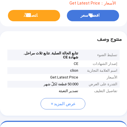
الأسعار：Get Latest Price
افضل سعر
ﺎﺘﺼﻟ ﺍﻶﻧ
منتوج وصف
,
,
تتابع الحالة الصلبة
تتابع ثلاث مراحل
تسليط الضوء
شهادة CE
إصدار الشهادات
CE
اسم العلامة التجارية
clion
الأسعار
Get Latest Price
القدرة على العرض
50.000 قطعة لكلّ شهر
تفاصيل التغليف
تصدير التعبئة
عرض المزيد