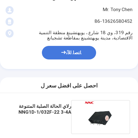
Mr. Tony Chen
86-13626580452
رقم 319، وي 18 شارع.، يويهتشينغ منطقة التنمية
الاقتصادية، مدينة يويهتشينغ بمقاطعة تشجيانغ
ﺎﺘﺼﻟ ﺍﻶﻧ
احصل على افضل سعر ل
رلاي الحالة الصلبة المتنوعة
NNG1D-1/032F-22 3-4A
5A PCB