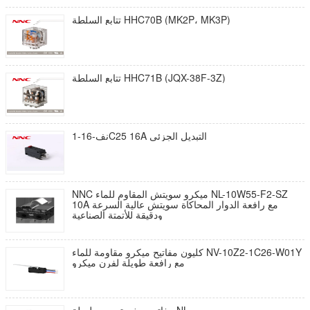
تتابع السلطة HHC70B (MK2P، MK3P)
تتابع السلطة HHC71B (JQX-38F-3Z)
نف-16-1C25 16A التبديل الجزئي
NNC ميكرو سويتش المقاوم للماء NL-10W55-F2-SZ
10A مع رافعة الدوار المحاكاة سويتش عالية السرعة
ودقيقة للأتمتة الصناعية
كليون مفاتيح ميكرو مقاومة للماء NV-10Z2-1C26-W01Y
مع رافعة طويلة لفرن ميكرو