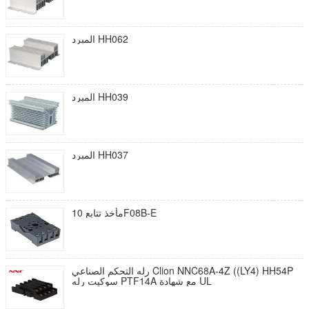
المبرد HH062
المبرد HH039
المبرد HH037
مأخذ تتابع 10F08B-E
رله التحكم الصناعي Clion NNC68A-4Z ((LY4) HH54P
سوكيت رله PTF14A مع شهادة UL