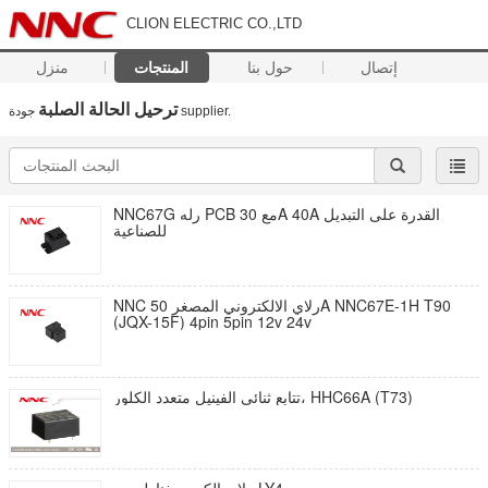
CLION ELECTRIC CO.,LTD
إتصال
حول بنا
المنتجات
منزل
ترحيل الحالة الصلبة
supplier.
جودة
NNC67G رله PCB مع 30A 40A القدرة على التبديل
للصناعية
NNC رلاي الالكتروني المصغر 50A NNC67E-1H T90
(JQX-15F) 4pin 5pin 12v 24v
تتابع ثنائي الفينيل متعدد الكلور، HHC66A (T73)