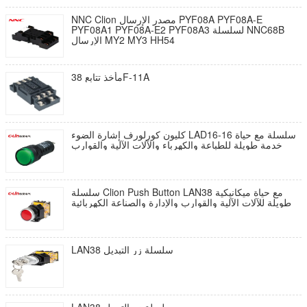
NNC Clion مصدر الإرسال PYF08A PYF08A-E
PYF08A1 PYF08A-E2 PYF08A3 لسلسلة NNC68B
الإرسال MY2 MY3 HH54
مأخذ تتابع 38F-11A
كليون كورلورف إشارة الضوء LAD16-16 سلسلة مع حياة
خدمة طويلة للطباعة والكهرباء والآلات الآلية والقوارب
سلسلة Clion Push Button LAN38 مع حياة ميكانيكية
طويلة للآلات الآلية والقوارب والإدارة والصناعة الكهربائية
LAN38 سلسلة زر التبديل