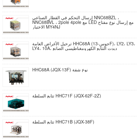
إرسال التحكم في القطار الصناعي NNC68BZL ،
NNC68BVL ، 2pole 4pole مع LED مع إرسال نوع مفتاح
الاختبار MY4NJ
ترحيل الأغراض العامة HHC68A (جوس-13F)، LY2، LY3،
LY4، 10A، دبدت التتابع الكهرومغناطيسي الصانع
HHC68A (JQX-13F) نوع شفة
تتابع السلطة HHC71F (JQX-62F-2Z)
تتابع السلطة HHC71B (JQX-38F)