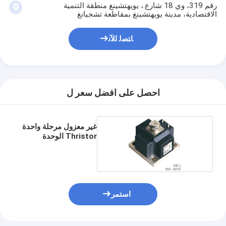
رقم 319، وي 18 شارع.، يويهتشينغ منطقة التنمية
الاقتصادية، مدينة يويهتشينغ بمقاطعة تشجيانغ
ﺎﺘﺼﻟ ﺍﻶﻧ
احصل على افضل سعر ل
غير معزول مرحلة واحدة
Thristor الوحدة
استمر