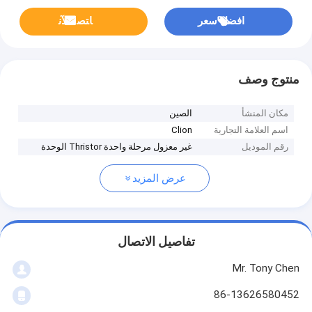
افضل سعر
ﺎﺘﺼﻟ ﺍﻶﻧ
منتوج وصف
مكان المنشأ
الصين
اسم العلامة التجارية
Clion
رقم الموديل
غير معزول مرحلة واحدة Thristor الوحدة
عرض المزيد
تفاصيل الاتصال
Mr. Tony Chen
86-13626580452