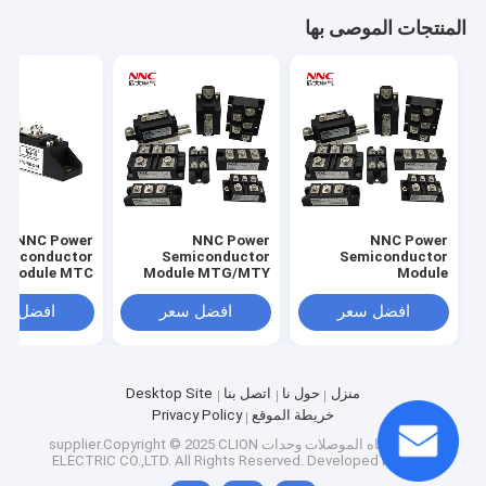
المنتجات الموصى بها
NNC Power
NNC Power
NNC Power
emiconductor
Semiconductor
Semiconductor
Module MTC
Module MTG/MTY
Module
QL/SQL/KBPC
افضل سعر
افضل سعر
افضل سع
منزل
حول نا
اتصل بنا
Desktop Site
خريطة الموقع
Privacy Policy
China أشباه الموصلات وحدات
supplier.Copyright © 2025 CLION
ELECTRIC CO.,LTD. All Rights Reserved. Developed by
ECER