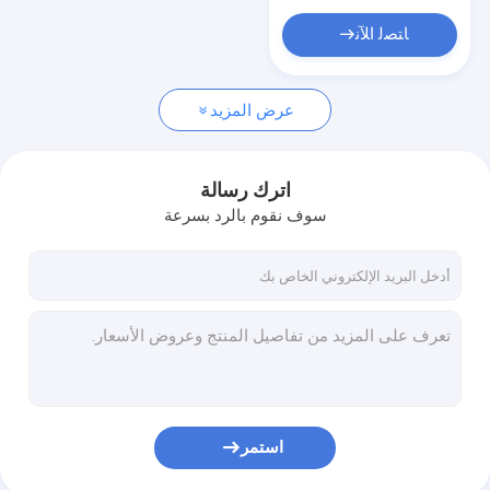
التشفير
ﺎﺘﺼﻟ ﺍﻶﻧ
تتابع السلطة
رله الطاقة الجديدة
عرض المزيد
وحدة التتابع
اترك رسالة
التتابع التلقائي
سوف نقوم بالرد بسرعة
أدوات ومقاييس
المكسّر والمحمي
مرحل الغرض العام
منظم
استمر