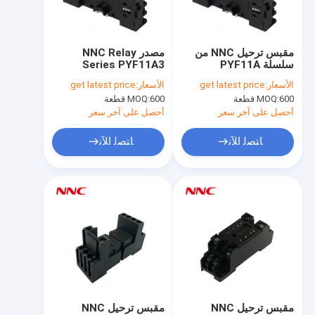
جولة في المعمل
ضبط الجودة
مقبس ترحيل NNC من
مصدر NNC Relay
سلسلة PYF11A
Series PYF11A3
اتصل بنا
المستخدم لتتابع
المطبق على
الأسعار:
get latest price
الأسعار:
get latest price
HHC68B/MY3/JQX-
HHC68B/MY3/JQX-
600 قطعة
MOQ:
600 قطعة
MOQ:
18F/HH53P Relay
18F/HH53P
أخبار
أحصل على آخر سعر
أحصل على آخر سعر
جميع القضايا
ﺎﺘﺼﻟ ﺍﻶﻧ
ﺎﺘﺼﻟ ﺍﻶﻧ
طلب اقتباس
تتابع ثنائي الفينيل متعدد الكلور
ترحيل الحالة الصلبة
مرحل التحكم الصناعي
مقبس ترحيل NNC
مقبس ترحيل NNC