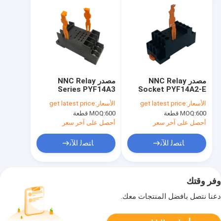
مصدر NNC Relay
مصدر NNC Relay
Series PYF14A3
Socket PYF14A2-E
Series المطبق على
المطبق على جهاز
الأسعار:
get latest price
الأسعار:
get latest price
جهاز
HHC68B/MY4/JQX-
600 قطعة
MOQ:
600 قطعة
MOQ:
18F/HH54P Relay
HHC68B/MY4/JQX-
18F/HH54P Relay
أحصل على آخر سعر
أحصل على آخر سعر
ﺎﺘﺼﻟ ﺍﻶﻧ
ﺎﺘﺼﻟ ﺍﻶﻧ
وفر وقتك
دعنا نتصل بأفضل المنتجات معك.