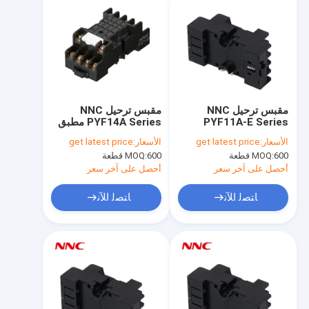
مقبس ترحيل NNC
مقبس ترحيل NNC
PYF11A-E Series
PYF14A Series مطبق
مُطبق على مرحل
على مرحل
الأسعار:
get latest price
الأسعار:
get latest price
HHC68B/MY4/JQX-
HHC68B/MY3/JQX-
600 قطعة
MOQ:
600 قطعة
MOQ:
18F/HH54P
18F/HH53P
أحصل على آخر سعر
أحصل على آخر سعر
ﺎﺘﺼﻟ ﺍﻶﻧ
ﺎﺘﺼﻟ ﺍﻶﻧ
منزل
المنتجات
حول بنا