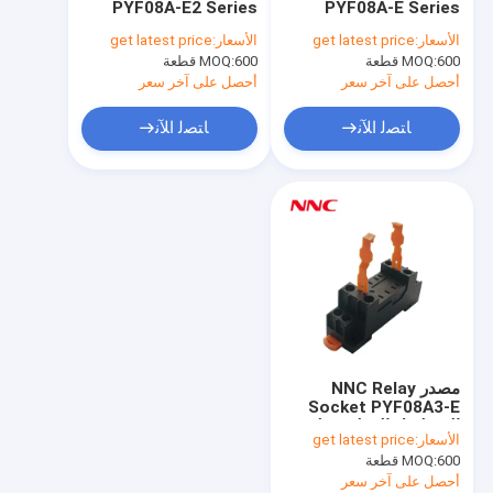
PYF08A-E2 Series
PYF08A-E Series
التقوية الكهرومغناطيسية
مطبق على مرحل
المستخدم لـ
الأسعار:
get latest price
الأسعار:
get latest price
HHC68B/MY2/JQX-
HHC68B/MY2/JQX-
600 قطعة
MOQ:
التبديل الجزئي
600 قطعة
MOQ:
18F/HH52P Relay
18F/HH52P
أحصل على آخر سعر
أحصل على آخر سعر
وحدات أشباه الموصلات للطاقة
ﺎﺘﺼﻟ ﺍﻶﻧ
ﺎﺘﺼﻟ ﺍﻶﻧ
المشعاع
مقبس التتابع
اضغط الزر
جهاز محدد
جهاز استشعار
مصدر NNC Relay
مصباح مؤشر
Socket PYF08A3-E
المسلسل المطبق على
الأسعار:
get latest price
HHC68B/MY2/JQX-
مرحل الوقت
600 قطعة
MOQ:
18F/HH52P Relay
أحصل على آخر سعر