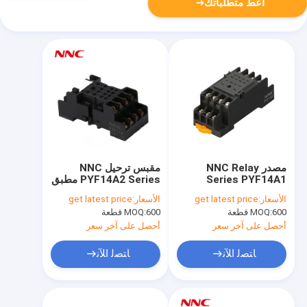
أعط متطلباتك
مصدر NNC Relay
مقبس ترحيل NNC
Series PYF14A1
PYF14A2 Series مطبق
المطبق على
على مرحل
الأسعار:
get latest price
الأسعار:
get latest price
HHC68B/MY4/JQX-
HHC68B/MY4/JQX-
600 قطعة
MOQ:
600 قطعة
MOQ:
18F/HH54P
18F/HH54P Relay
أحصل على آخر سعر
أحصل على آخر سعر
ﺎﺘﺼﻟ ﺍﻶﻧ
ﺎﺘﺼﻟ ﺍﻶﻧ