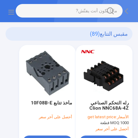
مقبس التتابع
(89)
رله التحكم الصناعي
مأخذ تتابع 10F08B-E
Clion NNC68A-4Z
((LY4) HH54P سوكيت
الأسعار:
get latest price
أحصل على آخر سعر
رله PTF14A مع شهادة
1000 قطعة
MOQ:
UL
أحصل على آخر سعر