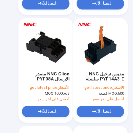
ﺎﺘﺼﻟ ﺍﻶﻧ
ﺎﺘﺼﻟ ﺍﻶﻧ
مقبس ترحيل NNC
NNC Clion مصدر
PYF14A3-E سلسلة
الإرسال PYF08A
مطبقة لـ
PYF08A-E PYF08A1
الأسعار:
get latest price
الأسعار:
get latest price
PYF08A-E2 PYF08A3
HHC68B/MY4/JQX-
600 قطعة
MOQ:
1000pcs
MOQ:
18F/HH54P ترحيل
لسلسلة NNC68B
الإرسال MY2 MY3
أحصل على آخر سعر
أحصل على آخر سعر
HH54
ﺎﺘﺼﻟ ﺍﻶﻧ
ﺎﺘﺼﻟ ﺍﻶﻧ