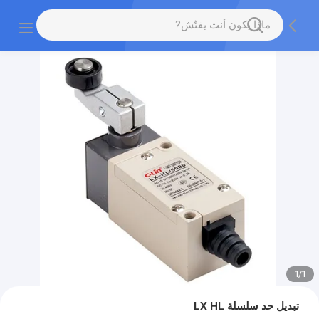
1
/
1
تبديل حد سلسلة LX HL