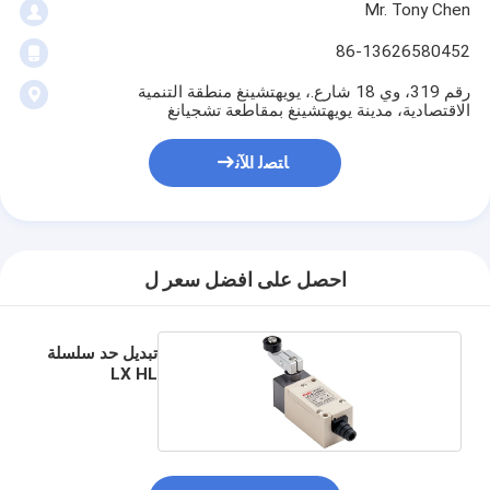
Mr. Tony Chen
86-13626580452
رقم 319، وي 18 شارع.، يويهتشينغ منطقة التنمية
الاقتصادية، مدينة يويهتشينغ بمقاطعة تشجيانغ
ﺎﺘﺼﻟ ﺍﻶﻧ
احصل على افضل سعر ل
تبديل حد سلسلة
LX HL