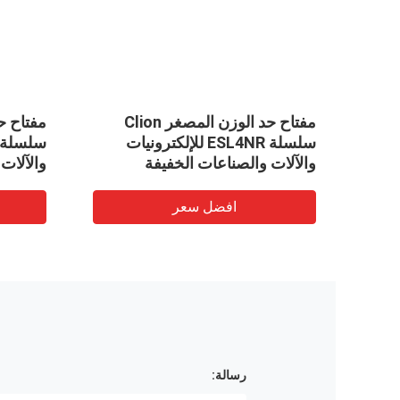
N
مفتاح حد الوزن المصغر Clion
ت
سلسلة ESL4NR للإلكترونيات
والآلات والصناعات الخفيفة
والآلات
افضل سعر
رسالة: