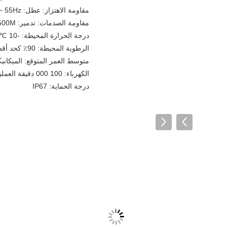
مقاومة الاهتزاز: عطل: 10HZ ~ 55Hz، اتساع مزدوجة 1.5MM
مقاومة الصدمات: تدمير: 500M / ق ² عطل: 200M / ق ²
درجة الحرارة المحيطة: -10 ℃ ~ + 70 ℃ مع عدم وجود الجليد
الرطوبة المحيطة: 90٪ كحد أقصى.
متوسط ​​العمر المتوقع: الميكانيكية: 10،000،000 عمليات
الكهرباء: 100 000 دقيقة العمليات.
درجة الحماية: IP67