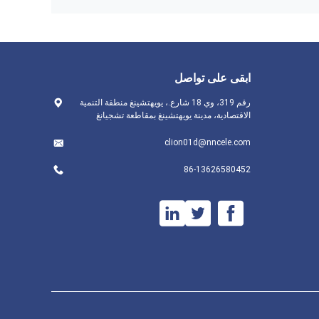
ابقى على تواصل
رقم 319، وي 18 شارع.، يويهتشينغ منطقة التنمية
الاقتصادية، مدينة يويهتشينغ بمقاطعة تشجيانغ
clion01d@nncele.com
86-13626580452