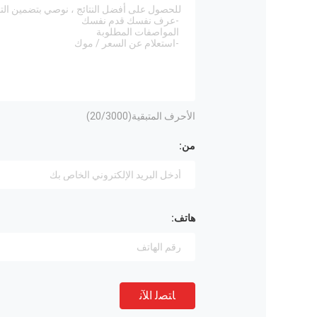
الأحرف المتبقية(
/3000)
20
من:
هاتف:
ﺎﺘﺼﻟ ﺍﻶﻧ