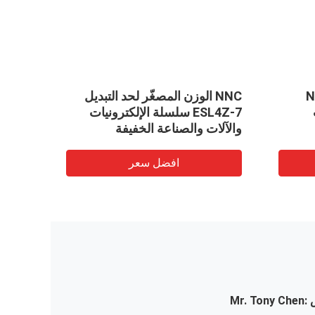
مصغر NNC
NNC الوزن المصغّر لحد التبديل
مفتاح 
ESL4Z-7 سلسلة الإلكترونيات
والآلات والصناعة الخفيفة
والآلا
افضل سعر
:
Mr. Tony Chen