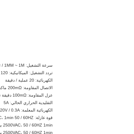
سرعة التشغيل: 1MM ~ 1M / ثانية
تردد التشغيل: الميكانيكية: 120 عمليات / دقيقة
الكهربائية: 20 عملية / دقيقة
الاتصال المقاومة: 200mΩ ماكس (القيمة الأولية مع كابل 3M).
عزل المقاومة: 100mΩ دقيقة (في DC500V).
التقليدية الحراري الحالي: 5A
الكهربائية المعلمة: AC250V / 1A DC220V / 0.3A
قوة عازلة: 1890VAC، 1min 50 / 60HZ بين المحطات للقطبية نفسه
2500VAC، 50 / 60HZ 1min بين كل محطة وغير المتداولة التي تحمل الأجزاء المعدنية
2500VAC، 50 / 60HZ 1min بين الأجزاء المعدنية الحالية الحاملة والأرض