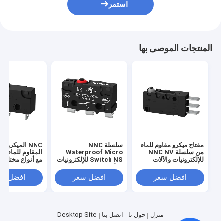
استمر
المنتجات الموصى بها
مفتاح ميكرو مقاوم للماء
سلسلة NNC
NNC الميكرو
من سلسلة NNC NV
Waterproof Micro
للإلكترونيات والآلات
Switch NS للإلكترونيات
مع أنواع مختلفة
والصناعات الخفيفة
والآلات والصناعة الخفيفة
الرافعة عالية ال
والدقة التبديل لل
افضل سعر
افضل سعر
افضل سع
الصناعية
منزل
حول نا
اتصل بنا
Desktop Site