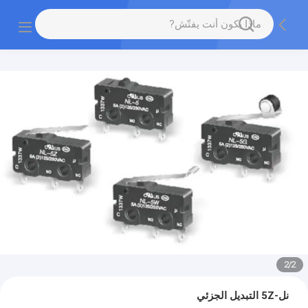
2
/
2
نل-5Z التبديل الجزئي