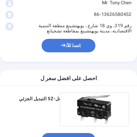
Mr. Tony Chen
86-13626580452
رقم 319، وي 18 شارع.، يويهتشينغ منطقة التنمية
الاقتصادية، مدينة يويهتشينغ بمقاطعة تشجيانغ
ﺎﺘﺼﻟ ﺍﻶﻧ
احصل على افضل سعر ل
نل-5Z التبديل الجزئي