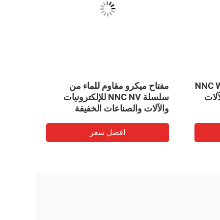
NNC Wa
مفتاح ميكرو مقاوم للماء من
نف-16-1C25 16A التبديل الجزئي
الآلات
سلسلة NNC NV للإلكترونيات
والآلات والصناعات الخفيفة
افضل سعر