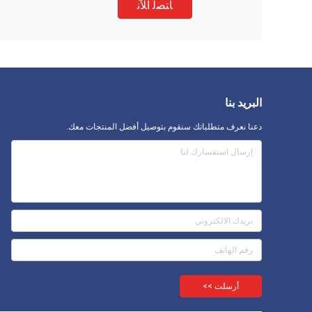
ﺎﺘﺼﻟ ﺍﻶﻧ
البريد بنا
دعنا نعرف متطلباتك سنقوم بتوصيل أفضل المنتجات معك.
أرسلت >>