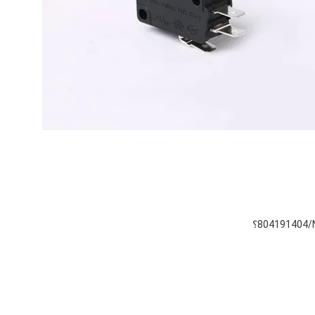
804191404/NNC_micro_switch_NV_16Z_1C25_Short_Hinge_Lever_16A_125v_250v_ENEC_UL_approval.html؟