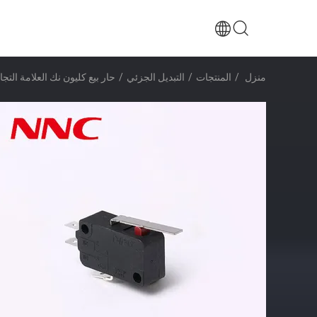
منزل
/
المنتجات
/
التبديل الجزئي
/
حار بيع كليون نك العلامة التجارية نف-16Z-1C25 16A التبديل الجز