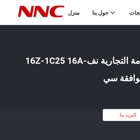
تجات
حول بنا
منزل
حار بيع كليون نك العلامة التجارية نف-16Z-1C25 16A
موافقة سي
البريد بنا