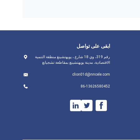
ابقى على تواصل
رقم 319، وي 18 شارع.، يويهتشينغ منطقة التنمية
الاقتصادية، مدينة يويهتشينغ بمقاطعة تشجيانغ
clion01d@nncele.com
86-13626580452