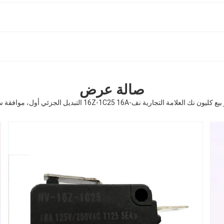
صالة عرض
 كليون نك العلامة التجارية نف-16Z-1C25 16A التبديل الجزئي أول، موافقة سي