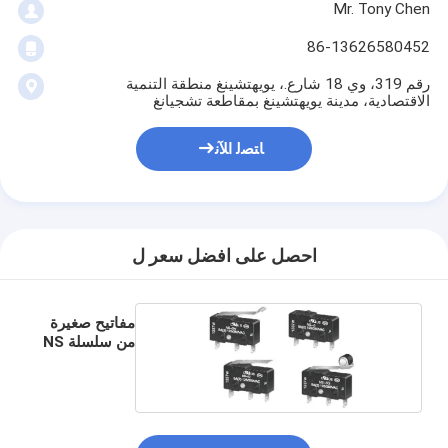
Mr. Tony Chen
86-13626580452
رقم 319، وي 18 شارع.، يويهتشينغ منطقة التنمية
الاقتصادية، مدينة يويهتشينغ بمقاطعة تشجيانغ
ﺎﺘﺼﻟ ﺍﻶﻧ
احصل على افضل سعر ل
مفاتيح صغيرة
من سلسلة NS