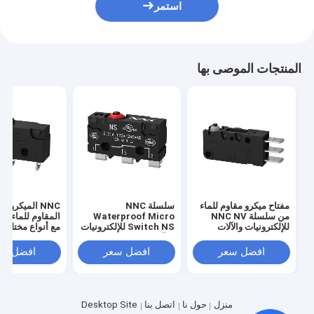
استمر
المنتجات الموصى بها
مفتاح ميكرو مقاوم للماء
سلسلة NNC
NNC الميكرو
من سلسلة NNC NV
Waterproof Micro
للإلكترونيات والآلات
Switch NS للإلكترونيات
مع أنواع مختلفة
والصناعات الخفيفة
والآلات والصناعة الخفيفة
الرافعة عالية ال
والدقة التبديل لل
افضل سعر
افضل سعر
افضل سع
الصناعية
منزل
حول نا
اتصل بنا
Desktop Site