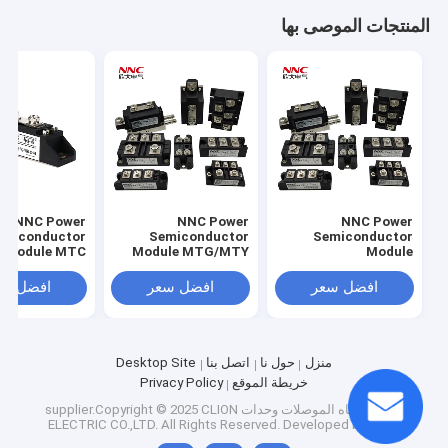
المنتجات الموصى بها
NNC Power
NNC Power
NNC Power
emiconductor
Semiconductor
Semiconductor
Module MTC
Module MTG/MTY
Module
QL/SQL/KBPC
افضل سعر
افضل سعر
افضل سع
منزل
حول نا
اتصل بنا
Desktop Site
خريطة الموقع
Privacy Policy
China أشباه الموصلات وحدات
supplier.Copyright © 2025 CLION
ELECTRIC CO.,LTD. All Rights Reserved. Developed by
ECER