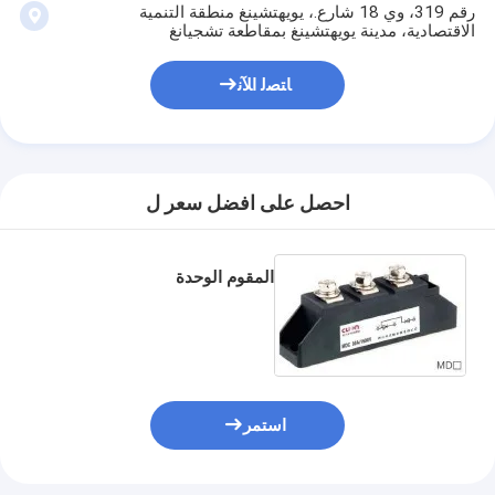
رقم 319، وي 18 شارع.، يويهتشينغ منطقة التنمية
الاقتصادية، مدينة يويهتشينغ بمقاطعة تشجيانغ
ﺎﺘﺼﻟ ﺍﻶﻧ
احصل على افضل سعر ل
المقوم الوحدة
استمر