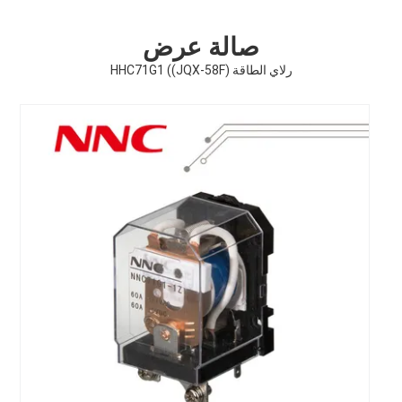
صالة عرض
رلاي الطاقة HHC71G1 ((JQX-58F)