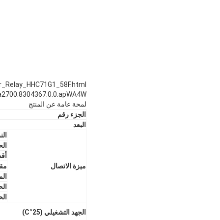
2700.8304367.0.0.apWA4W
لمحة عامة عن المنتج
الجزء رقم
البعد
الن
الح
أقص
ميزة الاتصال
مقا
الم
الح
الح
الجهد التشغيلي (25
°C)