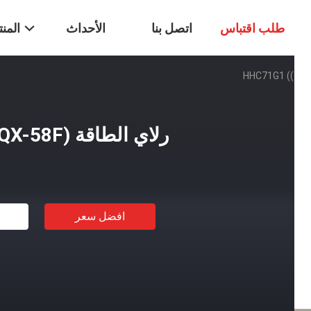
طلب اقتباس
اتصل بنا
الأحداث
المن
رلاي الطاقة HHC71G1 ((JQX-58F)
افضل سعر