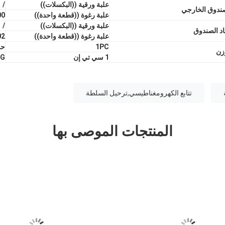
علبة ورقية ((البكسلات))
/
ندوق الخارجي
علبة رغوة ((قطعة واحدة))
00
علبة ورقية ((البكسلات))
/
اد الصندوق
علبة رغوة ((قطعة واحدة))
*370MM
1PC
حوال
زن
1 سي تي إن
KG
تتابع الكهرومغناطيسي,ترحيل السلطة
المنتجات الموصى بها