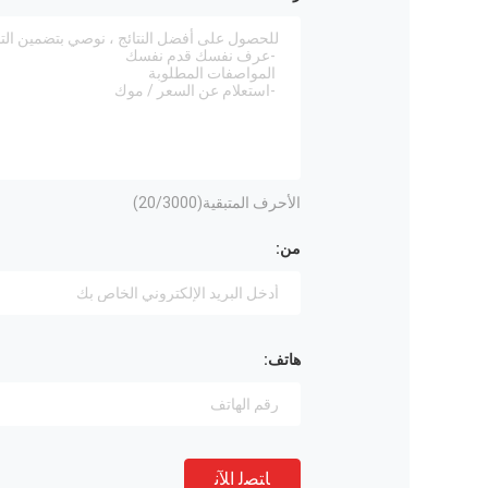
الأحرف المتبقية(
/3000)
20
من:
هاتف:
ﺎﺘﺼﻟ ﺍﻶﻧ