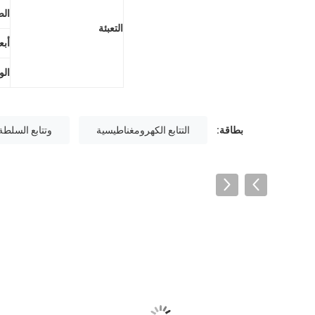
الص
التعبئة
أبع
الو
بطاقة:
التتابع الكهرومغناطيسية
وتتابع السلطة