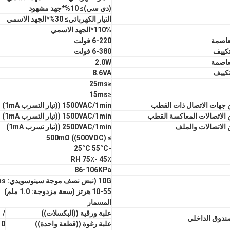
(دي سي)
≥ 10%*جهد مشهود
التيار الكهربائي
≥ 30%*الجهد الاسمي
110%*الجهد الاسمي
عاصمة
6-220 فولت
تكييف
6-380 فولت
عاصمة
2.0W
تكييف
8.6VA
≤25ms
≤15ms
 جهات الاتصال ذات القطب
1500VAC/1min ((تيار التسرب 1mA)
 الاتصالات المعاكسة القطب
1500VAC/1min ((تيار التسرب 1mA)
 الاتصالات والملف
2500VAC/1min ((تيار تسرب 1mA)
≥ 500mΩ ((500VDC)
°C 55°C
-25
45٪ -75٪ RH
86-106KPa
10G (نبض نصف موجة سينوسويدي: 11ms)
10-55 هرتز (سعة مزدوجة: 1.0 ملم)
المسمار
علبة ورقية ((البكسلات))
/
ندوق الداخلي
علبة رغوة ((قطعة واحدة))
10