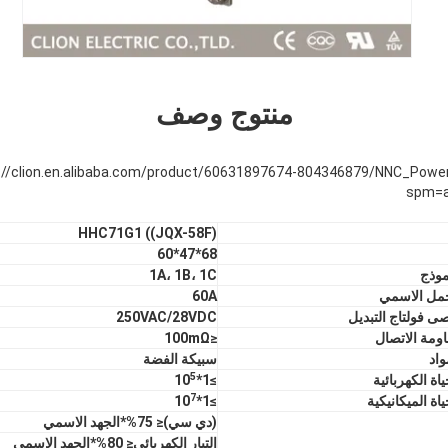
منتوج وصف
spm=a
HHC71G1 ((JQX-58F)
68*47*60
موذج
1A، 1B، 1C
مل الاسمي
60A
ى فولتاج التبديل
250VAC/28VDC
ومة الاتصال
≤100mΩ
واد
سبيكة الفضة
5
ياة الكهربائية
≥1*10
7
ياة الميكانيكية
≥1*10
(دي سي)
≤ 75%*الجهد الاسمي
التيار الكهربائي
≤ 80%*الجهد الاسمي