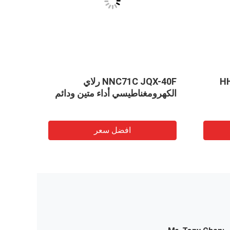
HHC-
NNC71C JQX-40F رلاي
الكهرومغناطيسي أداء متين ودائم
F-3Z)
افضل سعر