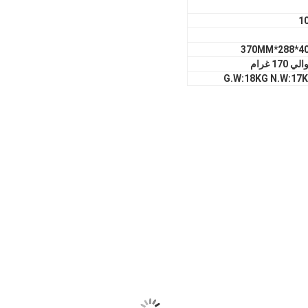
1
402*288
ي 170 غرام
G.W:18KG N.W:17