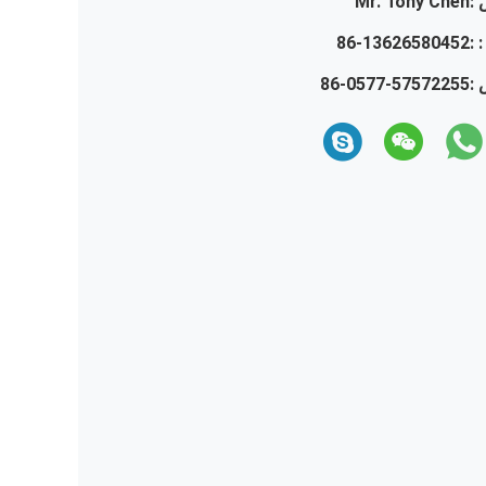
:
Mr. Tony Chen
 :
86-13626580452
 :
86-0577-57572255