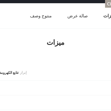
زات
صالة عرض
منتوج وصف
ميزات
إبراز:
تتابع الكهرو