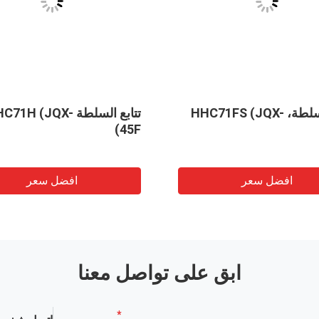
تتابع السلطة، HHC71FS (JQX-
تتابع السلطة 71H (JQX
45F)
افضل سعر
افضل سعر
ابق على تواصل معنا