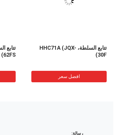
-
تتابع السلطة، HHC71A (JQX-
62FS)
30F)
افضل سعر
رسالة: