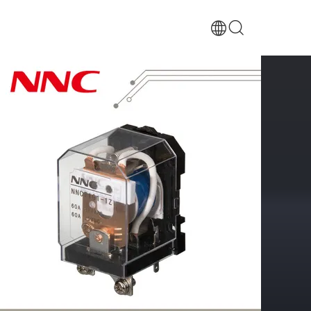
منزل
/
المنتجات
/
التقوية الكهرومغناطيسية
/
رلاي الطاقة HHC71G1 ((JQX-58F)