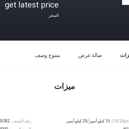
get latest price
السعر
زات
صالة عرض
منتوج وصف
ميزات
15 كيلو أمبير/25 كيلو أمبير
رقم الصنف.:
SCB2
الرمز السريع:
0090