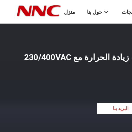
تجات
حول بنا
منزل
كليون XLSCB2 حماية زيادة الحرارة مع 230/400VAC
البريد بنا