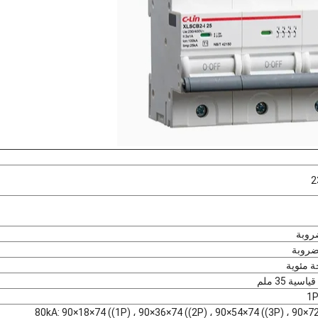
2
ية 35 ملم
1P