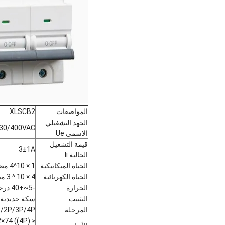
المواصفات
XLSCB2
الجهد التشغيلي
30/400VAC
الاسمي Ue
قيمة التشغيل
3±1A
الحالية li
الحياة الميكانيكية
1 × 10^4 مضروبة
الحياة الكهربائية
4 × 10 ^ 3 مضروبة
الحرارة
-5~+40 درجة مئوية
التثبيت
سكة حديدية قياس
المرحلة
/2P/3P/4P
≤ 80kA: 90×18×74 ((1P) ، 90×36×74 ((2P) ، 90×54×74 ((3P) ، 90×72×74 ((4P)