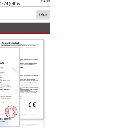
الأبعاد
≥100kA: 90×36×74 ((1P) ، 90×72×74 ((2P) ، 90×108×74 ((3P) ، 90×144×74 ((4P)
شهادة