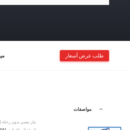
طلب عرض أسعار
مي
مواصفات
تيار نبضي بدون رحلة (10/20μs):
الحياة الميكانيكية:
1*10^4