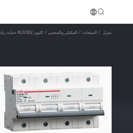
منزل
/
المنتجات
/
المكسّر والمحمي
/
كليون XLSCB2 حماية زيادة الحرارة مع 230/400VAC لآلة فحص السيارات