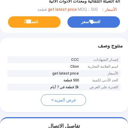
آلة التعبئة التلقائية ومعدات الأدوات الآلية
الأسعار：get latest price
MOQ：500 قطعة
افضل سعر
ﺎﺘﺼﻟ ﺍﻶﻧ
منتوج وصف
إصدار الشهادات
CCC
اسم العلامة التجارية
Clion
الأسعار
get latest price
الحد الأدنى لكمية
500 قطعة
القدرة على العرض
2k قطعة في 7 أيام
عرض المزيد
تفاصيل الاتصال