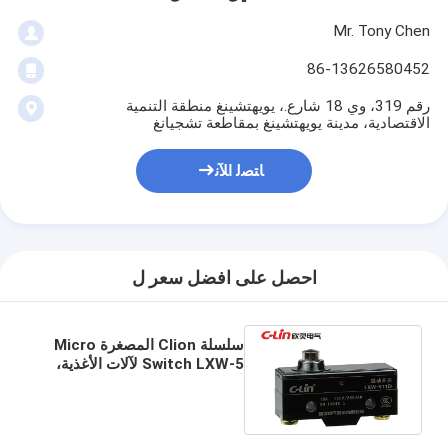
Mr. Tony Chen
86-13626580452
رقم 319، وي 18 شارع.، يويهتشينغ منطقة التنمية
الاقتصادية، مدينة يويهتشينغ بمقاطعة تشجيانغ
ﺎﺘﺼﻟ ﺍﻶﻧ
احصل على افضل سعر ل
سلسلة Clion المصغرة Micro
Switch LXW-5 لآلات الأغذية،
آلة التعبئة التلقائية ومعدات
الأدوات الآلية