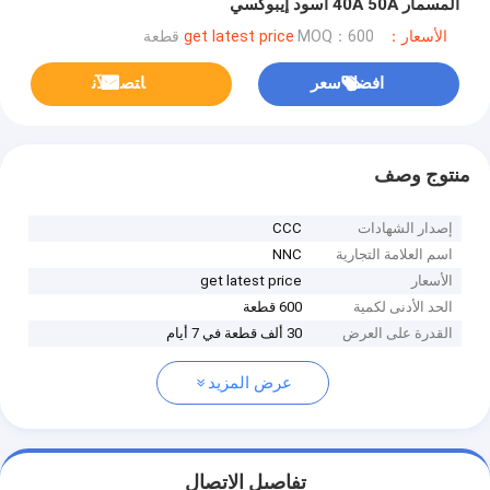
المسمار 40A 50A أسود إيبوكسي
الأسعار：get latest price
MOQ：600 قطعة
افضل سعر
ﺎﺘﺼﻟ ﺍﻶﻧ
منتوج وصف
إصدار الشهادات
CCC
اسم العلامة التجارية
NNC
الأسعار
get latest price
الحد الأدنى لكمية
600 قطعة
القدرة على العرض
30 ألف قطعة في 7 أيام
عرض المزيد
تفاصيل الاتصال