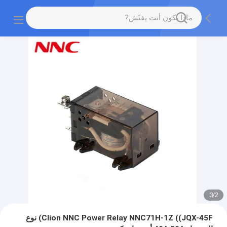
3
/
2
Clion NNC Power Relay NNC71H-1Z ((JQX-45F) نوع