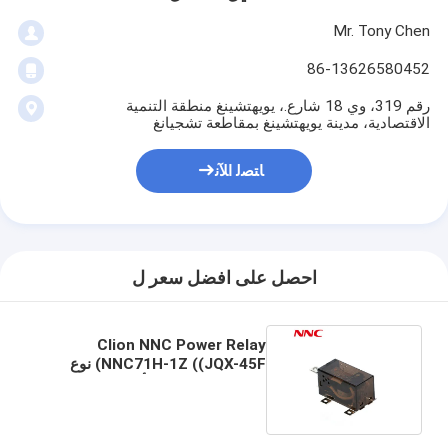
Mr. Tony Chen
86-13626580452
رقم 319، وي 18 شارع.، يويهتشينغ منطقة التنمية
الاقتصادية، مدينة يويهتشينغ بمقاطعة تشجيانغ
ﺎﺘﺼﻟ ﺍﻶﻧ
احصل على افضل سعر ل
Clion NNC Power Relay
NNC71H-1Z ((JQX-45F) نوع
المسمار 40A 50A أسود إيبوكسي