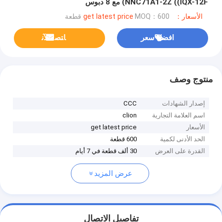
NNC71A1-2Z ((IQX-12F) مع 8 دبوس
الأسعار：get latest price
MOQ：600 قطعة
افضل سعر
ﺎﺘﺼﻟ ﺍﻶﻧ
منتوج وصف
إصدار الشهادات
CCC
اسم العلامة التجارية
clion
الأسعار
get latest price
الحد الأدنى لكمية
600 قطعة
القدرة على العرض
30 ألف قطعة في 7 أيام
عرض المزيد
تفاصيل الاتصال