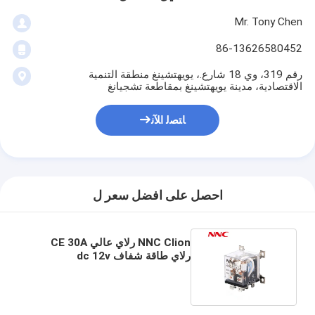
Mr. Tony Chen
86-13626580452
رقم 319، وي 18 شارع.، يويهتشينغ منطقة التنمية
الاقتصادية، مدينة يويهتشينغ بمقاطعة تشجيانغ
ﺎﺘﺼﻟ ﺍﻶﻧ
احصل على افضل سعر ل
NNC Clion رلاي عالي CE 30A
رلاي طاقة شفاف dc 12v
NNC71A1-2Z ((IQX-12F) مع 8
دبوس