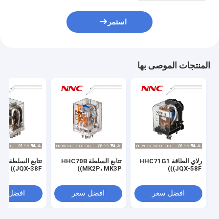
استمر
المنتجات الموصى بها
رلاي الطاقة HHC71G1
تتابع السلطة HHC70B
تتابع 
(JQX-38F)
(MK2P، MK3P)
((JQX-58F)
افضل سعر
افضل سعر
افضل سع