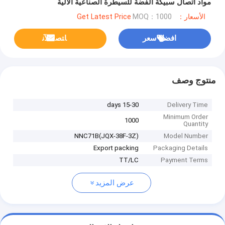
مواد اتصال سبيكة الفضة للسيطرة الصناعية الآلية
الأسعار：Get Latest Price
MOQ：1000
افضل سعر
ﺎﺘﺼﻟ ﺍﻶﻧ
منتوج وصف
15-30 days
Delivery Time
Minimum Order
1000
Quantity
NNC71B(JQX-38F-3Z)
Model Number
Export packing
Packaging Details
TT/LC
Payment Terms
عرض المزيد