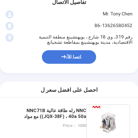
تفاصيل الاتصال
Mr. Tony Chen
86-13626580452
رقم 319، وي 18 شارع.، يويهتشينغ منطقة التنمية
الاقتصادية، مدينة يويهتشينغ بمقاطعة تشجيانغ
ﺎﺘﺼﻟ ﺍﻶﻧ
احصل على افضل سعر ل
NNC رله طاقة عالية NNC71B
((JQX-38F) ، 40a 50a مع مواد
اتصال سبيكة الفضة للسيطرة
Price： 1000
الصناعية الآلية