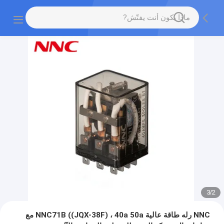
3
/
2
NNC رله طاقة عالية NNC71B ((JQX-38F) ، 40a 50a مع